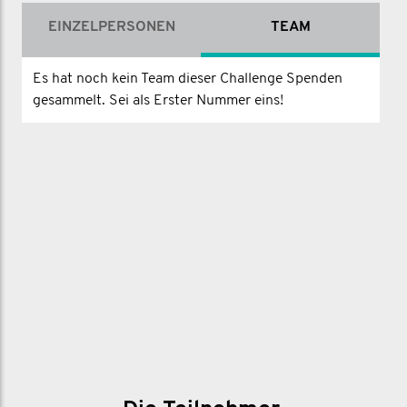
EINZELPERSONEN
TEAM
Rally your fellow students! We want you
to share everything moustache related
Es hat noch kein Team dieser Challenge Spenden
going down at your university, for the
gesammelt. Sei als Erster Nummer eins!
chance to win some one off prizes.