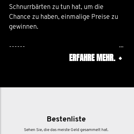
Schnurrbärten zu tun hat, um die
Chance zu haben, einmalige Preise zu
gewinnen.
------
ERFAHRE MEHR.
+
Rassemblez vos collègues étudiants !
Nous voulons que vous partagiez tout
ce qui concerne la moustache dans
votre université, pour avoir la chance de
gagner des prix uniques.
Bestenliste
------
Sehen Sie, die das meiste Geld gesammelt hat.