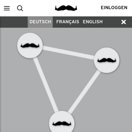
Main
Suchen
EINLOGGEN
DEUTSCH
FRANÇAIS
ENGLISH
menu