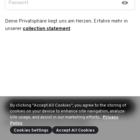
Passwort
Deine Privatsphäre liegt uns am Herzen. Erfahre mehr in
unserer
collection statement
By clicking “Accept All Cookies”, you agree to the storing of
Registrierung fortsetzen
cookies on your device to enhance site navigation, analyze
site usage, and assist in our marketing efforts.
Privacy
Du hast bereits ein Konto? Anmelden
Policy
Cookies Settings
Accept All Cookies