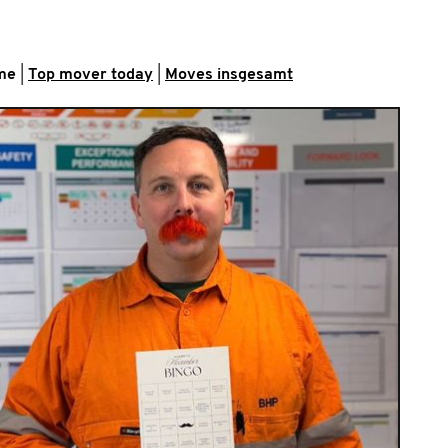
me
|
Top mover today
|
Moves insgesamt