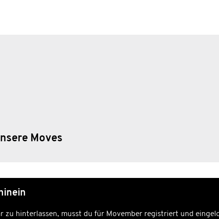
nsere Moves
hinein
u hinterlassen, musst du für Movember registriert und eingelo