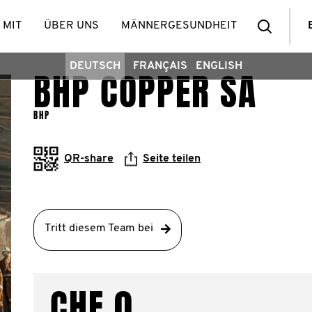
Such
 MIT
ÜBER UNS
MÄNNERGESUNDHEIT
DEUTSCH
FRANÇAIS
ENGLISH
BHP COPPER SA
BHP
QR-share
Seite teilen
Tritt diesem Team bei
CHF 0