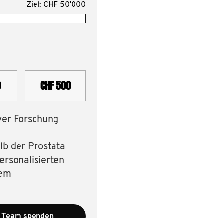
Ziel: CHF 50'000
0
CHF 500
ver Forschung
e
lb der Prostata
ersonalisierten
hem
 Team spenden