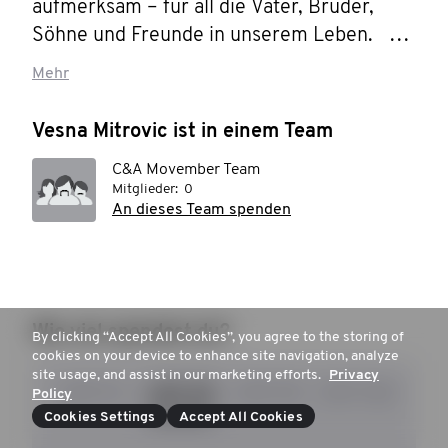
aufmerksam – für all die Väter, Brüder, 
Söhne und Freunde in unserem Leben.  
Und Ich brauche deine Hilfe Leiste bitte 
Mehr
eine Spende, um die Gesundheit von 
Männern zu fördern.
Vesna Mitrovic ist in einem Team
C&A Movember Team
Mitglieder:
0
An dieses Team spenden
Wie viel spendest du?
By clicking “Accept All Cookies”, you agree to the storing of
cookies on your device to enhance site navigation, analyze
site usage, and assist in our marketing efforts.
Privacy
CHF 10
CHF 25
CHF 50
CHF 100
Policy
Cookies Settings
Accept All Cookies