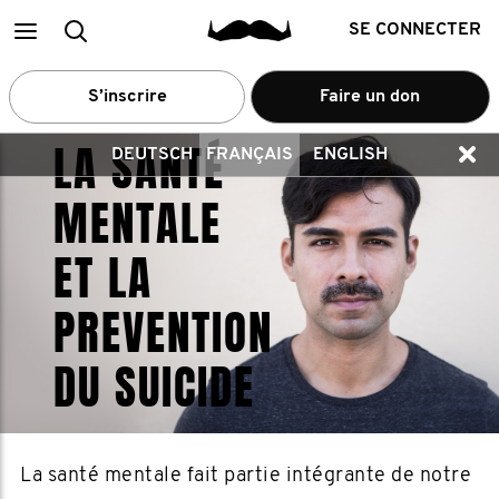
Main
Recherche
SE CONNECTER
menu
S’inscrire
Faire un don
LA SANTÉ
DEUTSCH
FRANÇAIS
ENGLISH
MENTALE
ET LA
PREVENTION
DU SUICIDE
La santé mentale fait partie intégrante de notre