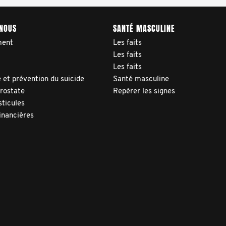
 NOUS
SANTÉ MASCULINE
ment
Les faits
Les faits
Les faits
 et prévention du suicide
Santé masculine
prostate
Repérer les signes
sticules
inancières