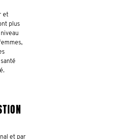
 et
nt plus
 niveau
 femmes,
es
 santé
é.
STION
nal et par