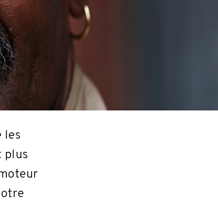
 les
 plus
 moteur
notre