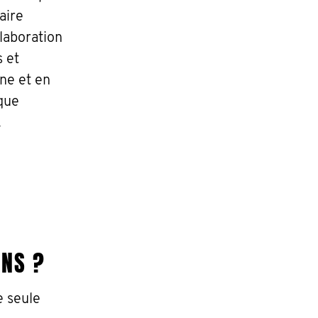
aire
laboration
s et
ne et en
aque
.
ONS ?
e seule