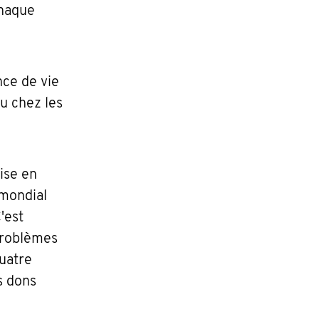
chaque
nce de vie
du chez les
rise en
 mondial
'est
problèmes
quatre
s dons