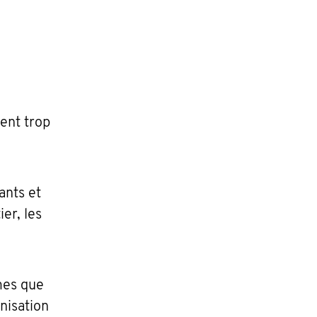
ent trop
ants et
er, les
mes que
nisation