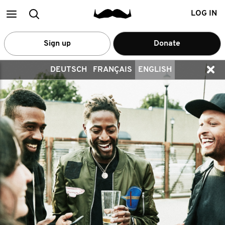
Main
Search
LOG IN
menu
Sign up
Donate
DEUTSCH
FRANÇAIS
ENGLISH