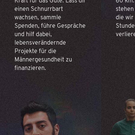
Kraft für das Gute. Lass dir
60 km.
einen Schnurrbart
stehen
wachsen, sammle
die wir
Spenden, führe Gespräche
Stunde
und hilf dabei,
verlier
lebensverändernde
Projekte für die
Männergesundheit zu
finanzieren.