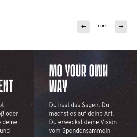
1 Of 1
E
MO YOUR OWN
ENT
WAY
bt
Du hast das Sagen. Du
oß oder
machst es auf deine Art.
so deine
Du erweckst deine Vision
 und
vom Spendensammeln