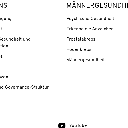
NS
MÄNNERGESUNDHE
egung
Psychische Gesundheit
it
Erkenne die Anzeichen
Gesundheit und
Prostatakrebs
tion
Hodenkrebs
bs
Männergesundheit
nzen
nd Governance-Struktur
YouTube