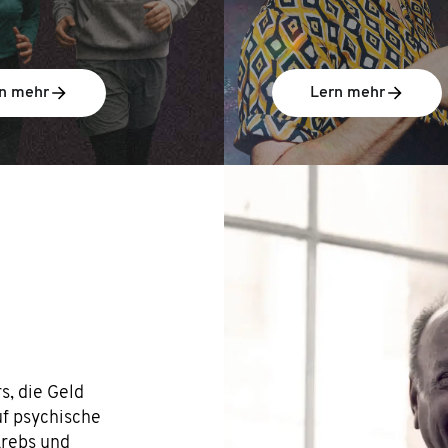
n mehr
Lern mehr
, die Geld
f psychische
krebs und