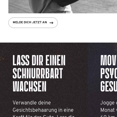
MELDE DICH JETZT AN
LASS DIR EINEN
MOV
SCHNURRBART
PSY
WACHSEN
GES
Verwandle deine
Jogge 
Gesichtsbehaarung in eine
Monat 