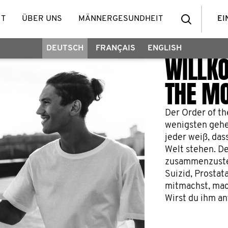
IT
ÜBER UNS
MÄNNERGESUNDHEIT
EI
DEUTSCH
FRANÇAIS
ENGLISH
WILLK
THE M
Der Order of th
wenigsten gehe
jeder weiß, da
Welt stehen. D
zusammenzusteh
Suizid, Prostat
mitmachst, mach
Wirst du ihm a