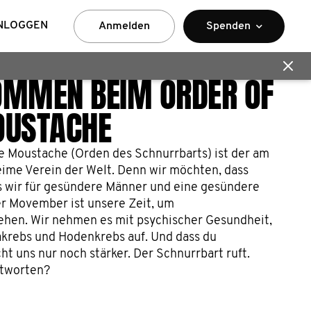
NLOGGEN
Anmelden
Spenden
OMMEN BEIM ORDER OF
OUSTACHE
e Moustache (Orden des Schnurrbarts) ist der am
ime Verein der Welt. Denn wir möchten, dass
ss wir für gesündere Männer und eine gesündere
er Movember ist unsere Zeit, um
en. Wir nehmen es mit psychischer Gesundheit,
akrebs und Hodenkrebs auf. Und dass du
t uns nur noch stärker. Der Schnurrbart ruft.
ntworten?