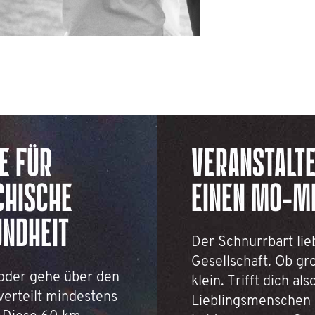
E FÜR
VERANSTALT
CHISCHE
EINEN MO-M
UNDHEIT
Der Schnurrbart lie
Gesellschaft. Ob gr
oder gehe über den
klein. Trifft dich al
verteilt mindestens
Lieblingsmenschen